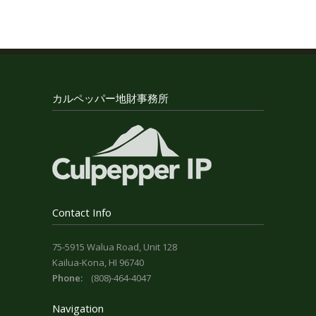
カルペッパー地財事務所
Contact Info
75-5915 Walua Road, Unit 128
Kailua-Kona, HI 96740
Phone:
(808)-464-4047
Navigation