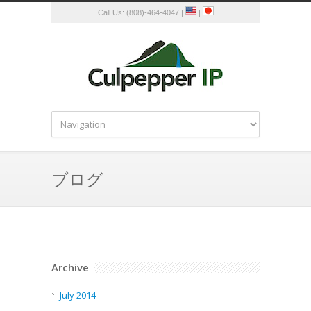
Call Us: (808)-464-4047 |
|
ブログ
Archive
July 2014